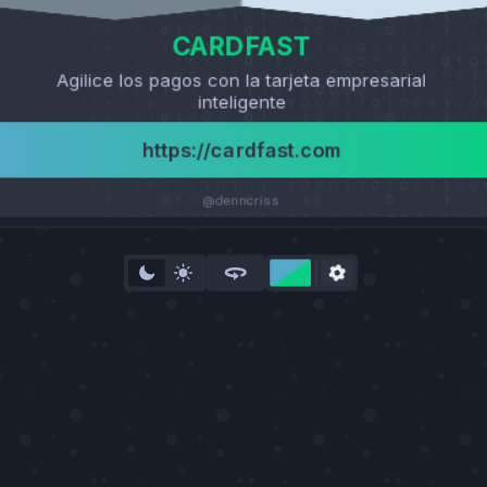
Responsable De Ventas
CARDFAST
+33 7 35 55 50 46
Agilice los pagos con la tarjeta empresarial
marvin.mak#ll@example.com
inteligente
0000 libertad, Oporto - portugal
https://cardfast.com
https://marvimkeller.com
@denncriss